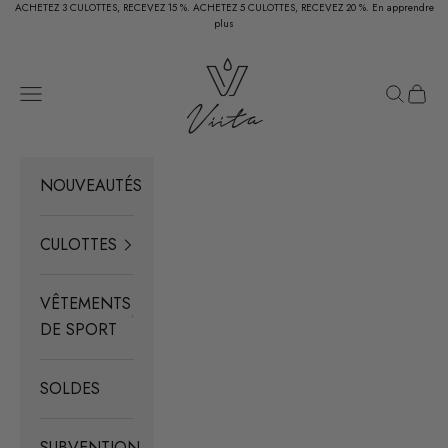
Passer au contenu
ACHETEZ 3 CULOTTES, RECEVEZ 15 %. ACHETEZ 5 CULOTTES, RECEVEZ 20 %.
En apprendre
plus
Viita Protection
Menu
Recherc
Panier
NOUVEAUTÉS
CULOTTES
VÊTEMENTS
DE SPORT
SOLDES
SUBVENTION