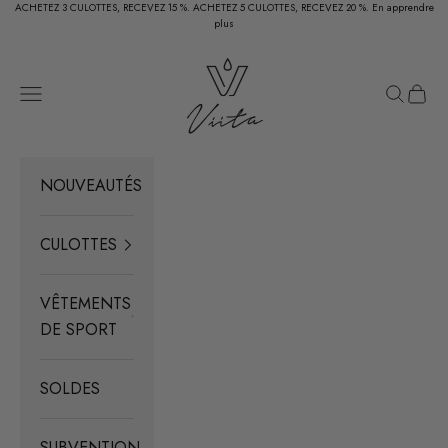
Passer au contenu
ACHETEZ 3 CULOTTES, RECEVEZ 15 %. ACHETEZ 5 CULOTTES, RECEVEZ 20 %.
En apprendre
plus
Viita Protection
Menu
Recherc
Panier
NOUVEAUTÉS
CULOTTES
VÊTEMENTS
DE SPORT
SOLDES
SUBVENTION