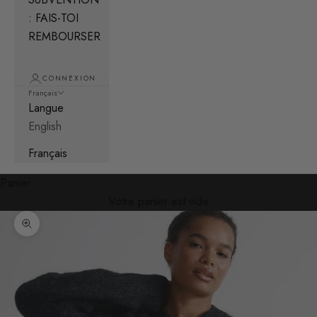
: FAIS-TOI
REMBOURSER
CONNEXION
Français
Langue
English
Français
Panier
Votre panier est vide
Zoomer sur l'image