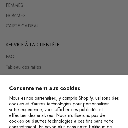
FEMMES
HOMMES
CARTE CADEAU
SERVICE À LA CLIENTÈLE
FAQ
Tableau des tailles
Guide des tailles numérique
Consentement aux cookies
Conseils d'entretien
Livraison et retours
Nous et nos partenaires, y compris Shopify, utilisons des
cookies et d’autres technologies pour personnaliser
Contact
votre expérience, vous afficher des publicités et
effectuer des analyses. Nous n’utiliserons pas de
Politique de confidentialité
cookies ou d’autres technologies à ces fins sans votre
consentement. En savoir plus dans notre
Politique de