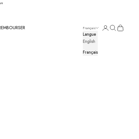
us
Connexion
Recherche
Panier
 REMBOURSER
Français
Langue
English
Français