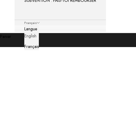
SUBVENTION : FAIS-TOI REMBOURSER
Français
Langue
English
Panier
Français
Rencontrez Jessie #LesVoixdeViita
EN SAVOIR PLUS