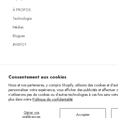
À PROPOS
Technologie
Médias
Blogues
#VSPOT
Consentement aux cookies
Nous et nos partenaires, y compris Shopify, utilisons des cookies et d’au
personnaliser votre expérience, vous afficher des publicités et effectuer
n’utiliserons pas de cookies ou d’autres technologies à ces fins sans vot
plus dans notre
Politique de confidentialité
Gérer vos
© 2026 - Viita Protection
Commerce électronique propulsé par Shopify
Accepter
préférences